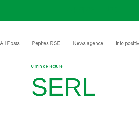
A propos
Blog
All Posts
Pépites RSE
News agence
Info positi
0 min de lecture
SERL