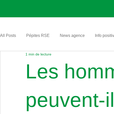
A propos
Blog
All Posts
Pépites RSE
News agence
Info positi
1 min de lecture
Les hom
peuvent-i