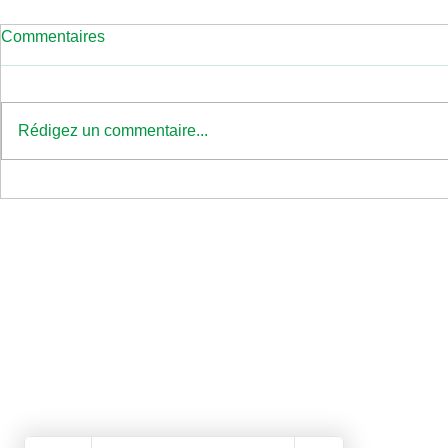
Commentaires
Rédigez un commentaire...
Semaine de 4 jours :
votre boîte 
l’enquête dont tout le monde
c’est un din
parle