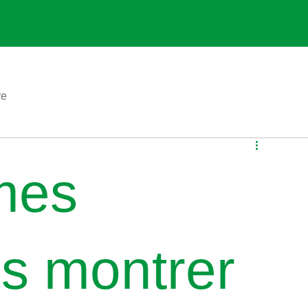
ve
mes
ls montrer