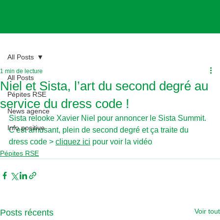
A propos
Blog
All Posts
1 min de lecture
All Posts
Niel et Sista, l’art du second degré au
Pépites RSE
service du dress code !
News agence
Sista relooke Xavier Niel pour annoncer le Sista Summit. 
Info positive
C'est amusant, plein de second degré et ça traite du 
dress code > 
cliquez ici
 pour voir la vidéo
Pépites RSE
Voir tout
Posts récents