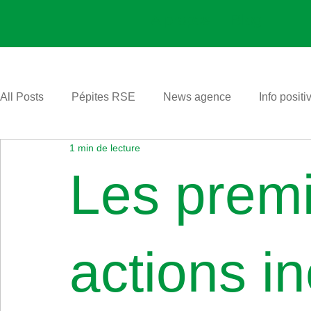
A propos
Blog
All Posts
Pépites RSE
News agence
Info positi
1 min de lecture
Les prem
actions i