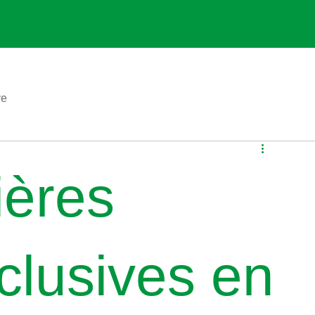
ve
ières
nclusives en